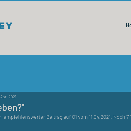
rey
H
. Apr. 2021
eben?"
r  empfehlenswerter Beitrag auf Ö1 vom 11.04.2021. Noch 7