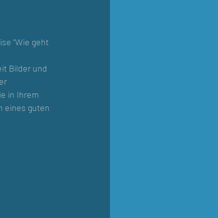
ise "Wie geht 
t Bilder und 
er 
e in Ihrem 
n eines guten 