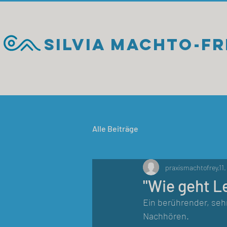
Silvia Machto-F
Alle Beiträge
praxismachtofrey
11
"Wie geht L
Ein berührender, seh
Nachhören. 