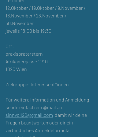
Termine:
12.Oktober / 19.Oktober / 9.November / 
16.November / 23.November / 
30.November
jeweils 18:00 bis 19:30
Ort:
praxispraterstern
Afrikanergasse 11/10
1020 Wien
Zielgruppe: Interessent*innen
Für weitere Information und Anmeldung 
sende einfach ein @mail an  
sinnvoll20@gmail.com
  damit wir deine 
Fragen beantworten oder dir ein 
verbindliches Anmeldeformular 