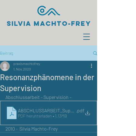
Silvia Machto-Frey
Beitrag
praxismachtofrey
1. Nov. 2020
Resonanzphänomene in der
Supervision
Abschlussarbeit - Supervision - 
ABSCHLUSSARBEIT_Supervision
.pdf
PDF herunterladen • 1.13MB
2010 -  Silvia Machto-Frey